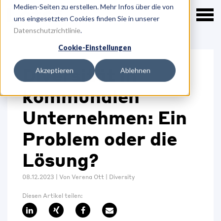
Medien-Seiten zu erstellen. Mehr Infos über die von
uns eingesetzten Cookies finden Sie in unserer
Datenschutzrichtlinie
.
Cookie-Einstellungen
Diversität in
Akzeptieren
Ablehnen
kommunalen
Unternehmen: Ein
Problem oder die
Lösung?
08.12.2023
|
Von
Verena Ott
|
Diversity
Diesen Artikel teilen: