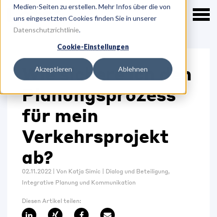
Medien-Seiten zu erstellen. Mehr Infos über die von
uns eingesetzten Cookies finden Sie in unserer
Datenschutzrichtlinie
.
Cookie-Einstellungen
Wie sichere ich den
Akzeptieren
Ablehnen
Planungsprozess
für mein
Verkehrsprojekt
ab?
02.11.2022
|
Von
Katja Simic
|
Dialog und Beteiligung
,
Integrative Planung und Kommunikation
Diesen Artikel teilen: