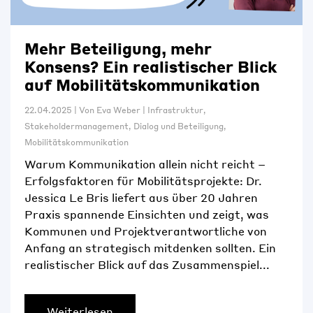
Mehr Beteiligung, mehr
Konsens? Ein realistischer Blick
auf Mobilitätskommunikation
22.04.2025
|
Von
Eva Weber
|
Infrastruktur
,
Stakeholdermanagement
,
Dialog und Beteiligung
,
Mobilitätskommunikation
Warum Kommunikation allein nicht reicht –
Erfolgsfaktoren für Mobilitätsprojekte: Dr.
Jessica Le Bris liefert aus über 20 Jahren
Praxis spannende Einsichten und zeigt, was
Kommunen und Projektverantwortliche von
Anfang an strategisch mitdenken sollten. Ein
realistischer Blick auf das Zusammenspiel...
Weiterlesen