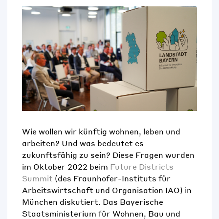
Wie
wollen wir künftig wohnen, leben und
arbeiten? Und was bedeutet e
s
zukunftsfähig zu sein?
Die
se
Frage
n
wurde
n
im Oktober
2022
beim
Future Districts
Summit
(
des Fraunhofer-Institut
s
für
Arbeitswirtschaft und Organisation IAO
)
in
München
diskutiert.
D
as
Bayerische
Staatsministerium für Wohnen, Bau und