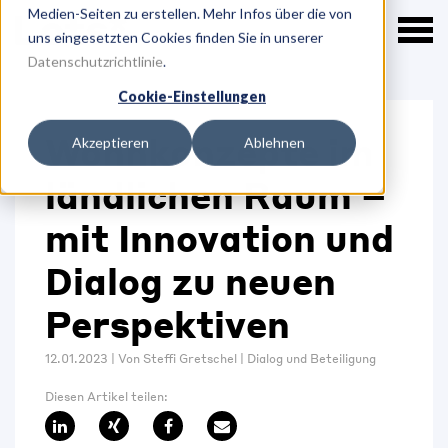
Medien-Seiten zu erstellen. Mehr Infos über die von
uns eingesetzten Cookies finden Sie in unserer
Datenschutzrichtlinie
.
Cookie-Einstellungen
Wohnkonzepte im
Akzeptieren
Ablehnen
ländlichen Raum –
mit Innovation und
Dialog zu neuen
Perspektiven
12.01.2023
|
Von
Steffi Gretschel
|
Dialog und Beteiligung
Diesen Artikel teilen: