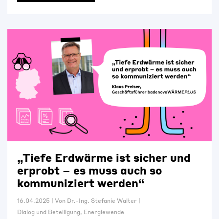
„Tiefe Erdwärme ist sicher und
erprobt – es muss auch so
kommuniziert werden“
16.04.2025
|
Von
Dr.-Ing. Stefanie Walter
|
Dialog und Beteiligung
,
Energiewende