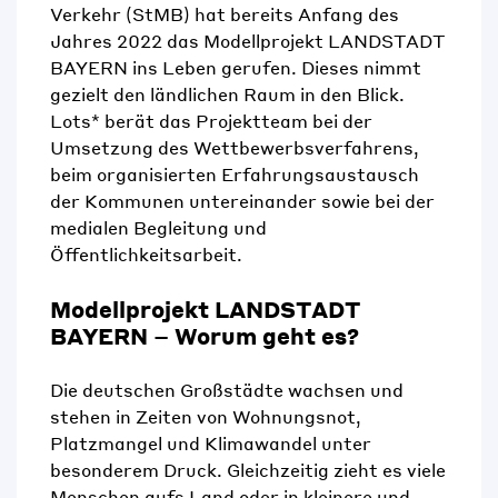
Verkehr
(
StMB
)
hat bereits
Anfang des
Jahres
2022
das
Modellprojekt
LANDSTADT
BAYERN
ins Leben gerufen
. Dieses nimmt
gezielt den ländlichen Raum in den Blick
.
Lots* berät das Projektteam bei der
Umsetzung des Wettbewerbsverfahrens,
beim organisierten Erfahrungsaustausch
der Kommunen untereinander sowie bei der
medialen Begleitung und
Öffentlichkeitsarbeit.
Modellprojekt LANDSTADT
BAYERN
– Worum geht es?
Die deutschen Großstädte wachsen und
stehen in Zeiten von Wohnungsnot,
Platzmangel und Klimawandel unter
besonderem Druck. Gleichzeitig zieht es viele
Menschen aufs Land oder in kleinere und