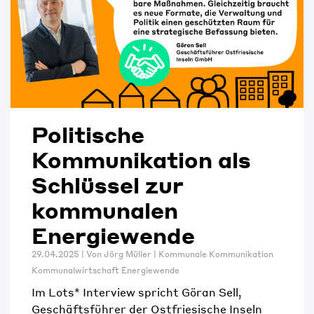
Politische
Kommunikation als
Schlüssel zur
kommunalen
Energiewende
29.04.2025 | Von
Jörg Müller
|
Kommunale Kommunikation
Kommunalwirtschaft
Energiewende
Im Lots* Interview spricht Göran Sell,
Geschäftsführer der Ostfriesische Inseln