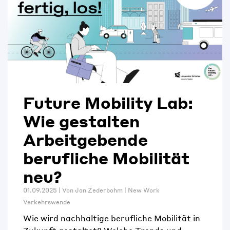
Future Mobility Lab:
Wie gestalten
Arbeitgebende
berufliche Mobilität
neu?
01.09.2025 | Von
Jan Zederbohm
|
New Work
Verkehrswende
Wie wird nachhaltige berufliche Mobilität in